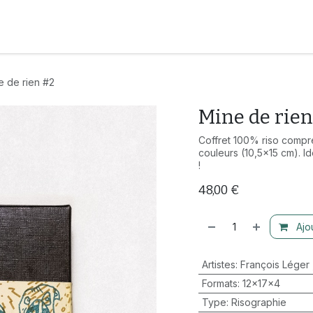
isographie
Édition
Artistes
Réservez votre atelier
e de rien #2
Mine de rien
Coffret 100% riso compre
couleurs (10,5x15 cm). I
!
48,00
€
Ajou
Artistes
:
François Léger
Formats
:
12x17x4
Type
:
Risographie