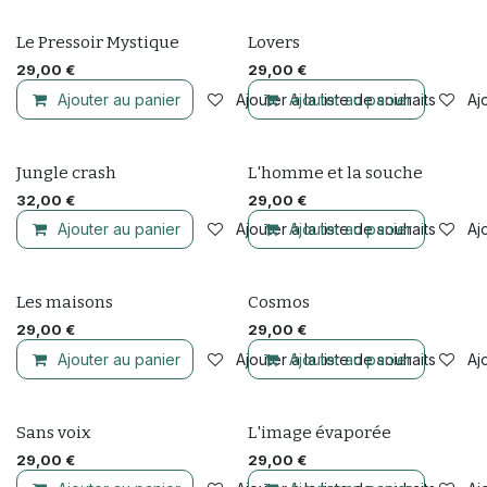
Le Pressoir Mystique
Lovers
29,00
€
29,00
€
Ajouter au panier
Ajouter à la liste de souhaits
Ajouter au panier
Ajo
Jungle crash
L'homme et la souche
32,00
€
29,00
€
Ajouter au panier
Ajouter à la liste de souhaits
Ajouter au panier
Ajo
Les maisons
Cosmos
29,00
€
29,00
€
Ajouter au panier
Ajouter à la liste de souhaits
Ajouter au panier
Ajo
Sans voix
L'image évaporée
29,00
€
29,00
€