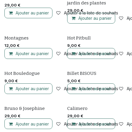
jardin des plantes
29,00
€
29,00
€
Ajouter au panier
Ajouter à la liste de souhaits
Ajouter au panier
Ajo
Nouveau !
+ coloris
Montagnes
Hot Pitbull
12,00
€
9,00
€
Ajouter au panier
Ajouter à la liste de souhaits
Ajouter au panier
Ajo
+ coloris
Hot Bouledogue
Billet BISOUS
9,00
€
5,00
€
Ajouter au panier
Ajouter à la liste de souhaits
Ajouter au panier
Ajo
Bruno & Josephine
Calimero
29,00
€
29,00
€
Ajouter au panier
Ajouter à la liste de souhaits
Ajouter au panier
Ajo