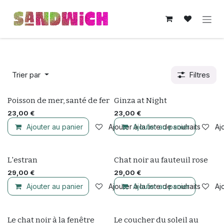
Se rendre au contenu
Trier par
Filtres
Nouveau !
Poisson de mer, santé de fer
Ginza at Night
23,00
€
23,00
€
Ajouter au panier
Ajouter à la liste de souhaits
Ajouter au panier
Ajo
L'estran
Chat noir au fauteuil rose
29,00
€
29,00
€
Ajouter au panier
Ajouter à la liste de souhaits
Ajouter au panier
Ajo
Le chat noir à la fenêtre
Le coucher du soleil au