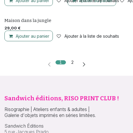
Ajouter au panier
Ajouter à la liste de souhaits
Ajouter au panier
Ajo
Maison dans la jungle
29,00
€
Ajouter au panier
Ajouter à la liste de souhaits
1
2
Sandwich éditions, RISO PRINT CLUB !
Risographie | Ateliers enfants & adultes |
Galerie d'objets imprimés en séries limitées.
Sandwich Éditions
5 rue Jacques Prado